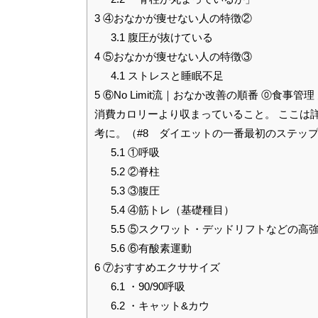
3
④おなかが痩せない人の特徴②
3.1
腹圧が抜けている
4
⑤おなかが痩せない人の特徴③
4.1
ストレスと睡眠不足
5
⑥No Limit流｜おなか改善の順番 ⓪食事
消費カロリーより収まっていること。 ここは
考に。（#8 ダイエットの一番最初のステッ
5.1
①呼吸
5.2
②脊柱
5.3
③腹圧
5.4
④筋トレ（基礎種目）
5.5
⑤スクワット・デッドリフトなどの高
5.6
⑥有酸素運動
6
⑦おすすめエクササイズ
6.1
・90/90呼吸
6.2
・キャット&カウ